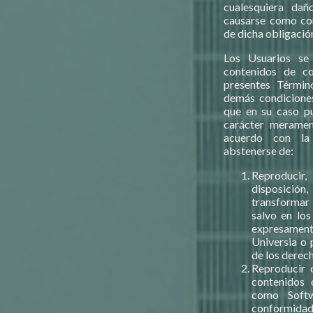
cualesquiera dañ
causarse como co
de dicha obligació
Los Usuarios se
contenidos de c
presentes Términ
demás condiciones
que en su caso pu
carácter meramen
acuerdo con la 
abstenerse de:
Reproducir,
disposició
transformar
salvo en los
expresament
Universia o 
de los derec
Reproducir 
contenidos 
como Soft
conformidad 