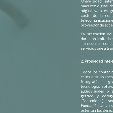
Universidad int
madurez digital de 
página web es gra
coste de la con
telecomunicaci
proveedor de acces
La prestación del
duración limitada 
se encuentre conec
servicios que a tra
2. Propiedad Intele
Todos los contenid
estos a título mer
fotografías, gr
tecnología, softw
audiovisuales o 
gráfico y códig
‘Contenidos’), s
Fundación Universi
ostentan los derec