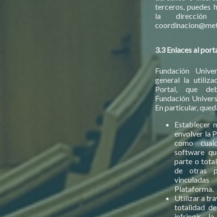
terceros, puedes 
la dirección
coordinacion@met
3.3 Enlaces al port
Fundación Unive
general la utiliza
Portal, que de
Fundación Universi
En particular, que
Establecer 
envolver la 
como cualq
software qu
parte o tota
de otras 
vinculadas
Plataforma.
Utilizar a tr
totalidad d
infringir l