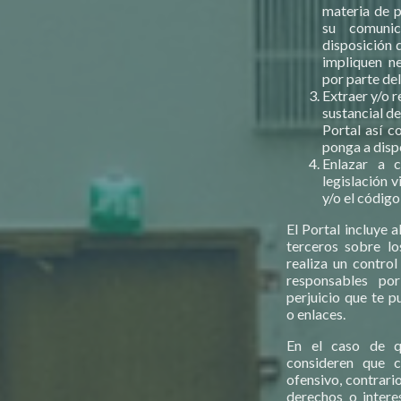
materia de p
su comuni
disposición 
impliquen n
por parte del
Extraer y/o r
sustancial d
Portal así c
ponga a disp
Enlazar a c
legislación 
y/o el código
El Portal incluye 
terceros sobre l
realiza un control
responsables po
perjuicio que te p
o enlaces.
En el caso de q
consideren que cu
ofensivo, contrari
derechos o intere