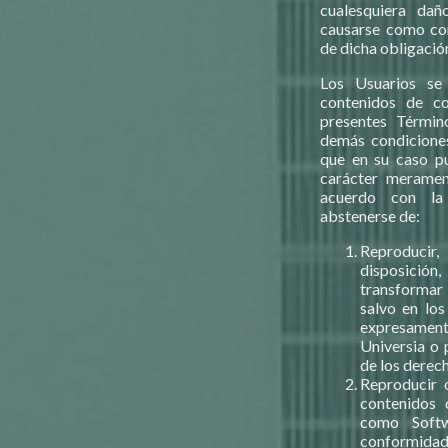
cualesquiera dañ
causarse como co
de dicha obligació
Los Usuarios se
contenidos de c
presentes Términ
demás condiciones
que en su caso pu
carácter meramen
acuerdo con la 
abstenerse de:
Reproducir,
disposició
transformar
salvo en los
expresament
Universia o 
de los derec
Reproducir 
contenidos 
como Soft
conformidad 