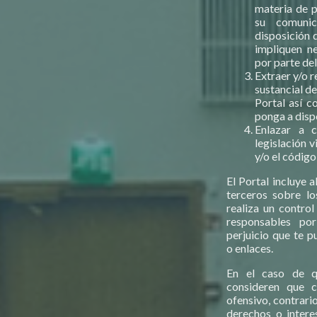
materia de p
su comuni
disposición 
impliquen n
por parte del
Extraer y/o r
sustancial d
Portal así c
ponga a disp
Enlazar a c
legislación 
y/o el código
El Portal incluye 
terceros sobre l
realiza un control
responsables po
perjuicio que te p
o enlaces.
En el caso de q
consideren que cu
ofensivo, contrari
derechos o intere