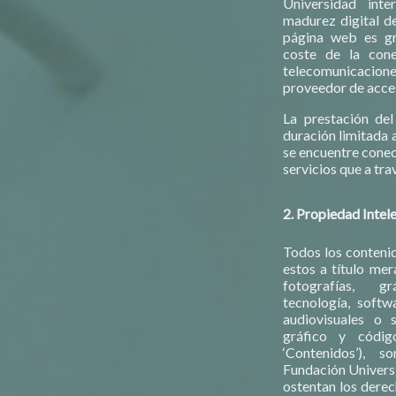
Universidad int
madurez digital de 
página web es gra
coste de la con
telecomunicaci
proveedor de acces
La prestación del
duración limitada 
se encuentre conec
servicios que a tra
2. Propiedad Intele
Todos los contenid
estos a título mer
fotografías, gr
tecnología, softw
audiovisuales o 
gráfico y códig
‘Contenidos’), s
Fundación Universi
ostentan los derec