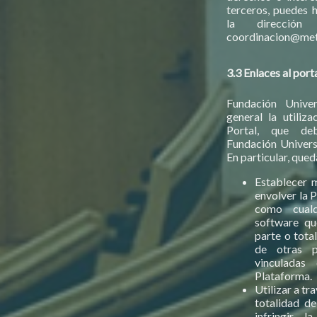
terceros, puedes 
la dirección
coordinacion@met
3.3 Enlaces al port
Fundación Unive
general la utiliza
Portal, que de
Fundación Universi
En particular, que
Establecer 
envolver la 
como cualq
software qu
parte o tota
de otras 
vinculadas
Plataforma.
Utilizar a tr
totalidad d
infringir l